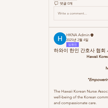
댓글 0개
Write a comment...
HKNA Admin
2025년 2월 4일
임원진
하와이 한인 간호사 협회 사명 /
Hawaii Kore
M
"Empowering
The Hawaii Korean Nurse Associ
well-being of the Korean commu
and compassionate care.