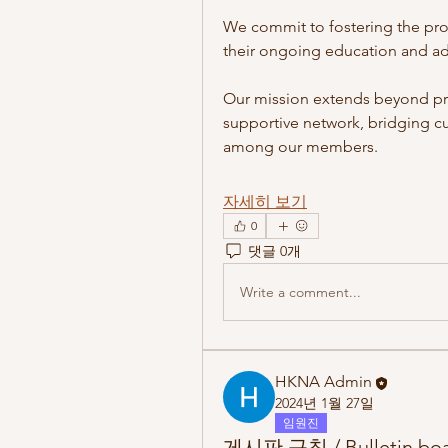
We commit to fostering the pro
their ongoing education and ad
Our mission extends beyond prov
supportive network, bridging cu
among our members.
자세히 보기
0
댓글 0개
Write a comment...
HKNA Admin
2024년 1월 27일
임원진
게시판 규칙 / Bulletin boa