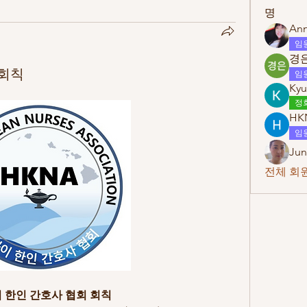
명
Ann
임
경은
 회칙
임
Kyu
정
HK
임
Jun
전체 회원
 한인 간호사 협회 회칙