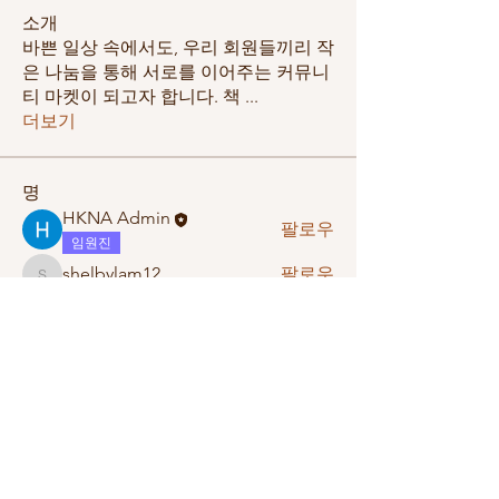
소개
바쁜 일상 속에서도, 우리 회원들끼리 작
은 나눔을 통해 서로를 이어주는 커뮤니
티 마켓이 되고자 합니다. 책
...
더보기
명
HKNA Admin
팔로우
임원진
shelbylam12
팔로우
shelbylam12
ruddms
팔로우
ruddms
alangkj
팔로우
alangkj
경은 이
팔로우
임원진
전체 회원 보기(5명)