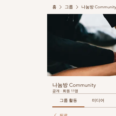
홈
그룹
나눔방 Communit
나눔방 Community
공개
·
회원 11명
그룹 활동
미디어
뒤로